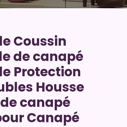
de Coussin
le de canapé
e Protection
ubles Housse
 de canapé
pour Canapé