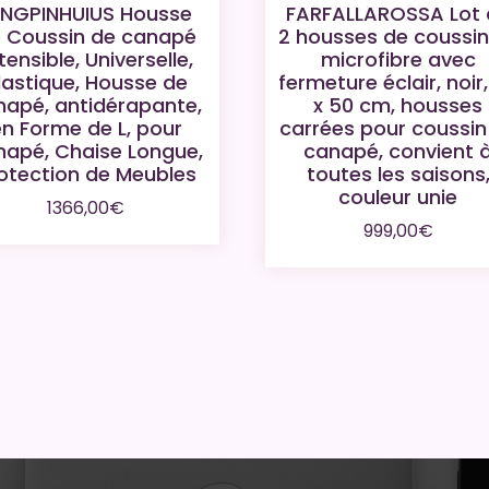
INGPINHUIUS Housse
FARFALLAROSSA Lot 
 Coussin de canapé
2 housses de coussin
tensible, Universelle,
microfibre avec
lastique, Housse de
fermeture éclair, noir
napé, antidérapante,
x 50 cm, housses
n Forme de L, pour
carrées pour coussin
napé, Chaise Longue,
canapé, convient 
otection de Meubles
toutes les saisons
couleur unie
1366,00
€
999,00
€