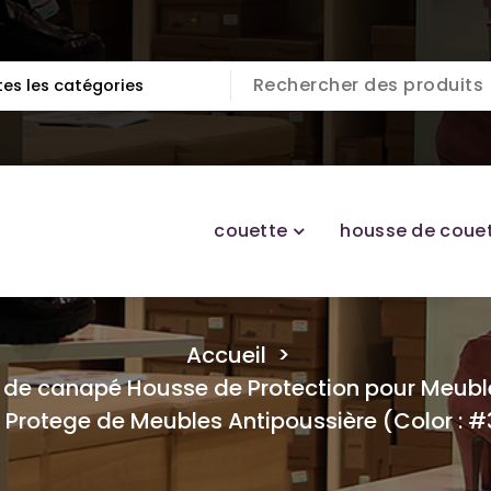
couette
housse de coue
Accueil
>
e de canapé Housse de Protection pour Meub
rotege de Meubles Antipoussière (Color : #3