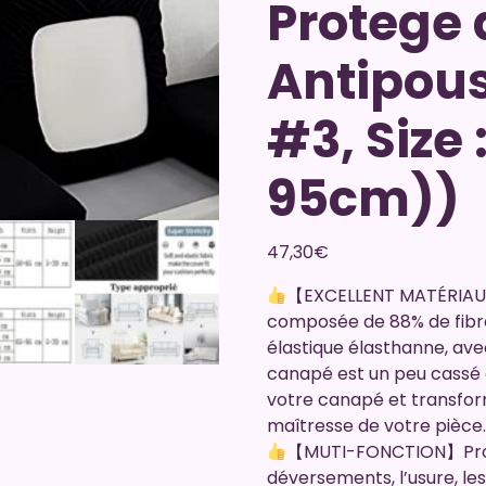
Protege
Antipous
#3, Size 
95cm))
47,30
€
【EXCELLENT MATÉRIAU】:
composée de 88% de fibres
élastique élasthanne, avec f
canapé est un peu cassé 
votre canapé et transfor
maîtresse de votre pièce
【MUTI-FONCTION】Proté
déversements, l’usure, le