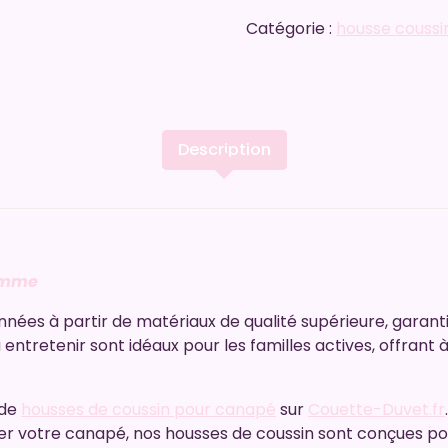
Catégorie :
housse couss
Description
amme
nées à partir de matériaux de qualité supérieure, garanti
 à entretenir sont idéaux pour les familles actives, offran
 de
housses de coussin pour canapé
sur
Couette-Duvet.fr
r votre canapé, nos housses de coussin sont conçues pou