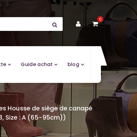
0
tte
Guide achat
blog
les Housse de siège de canapé
, Size : A (65-95cm))