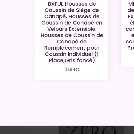
BXFUL Housses de
M
Coussin de Siège de
de
Canapé, Housses de
Ex
Coussin de Canapé en
é
Velours Extensible,
ca
Housses de Coussin de
e
Canapé de
ca
Remplacement pour
Pr
Coussin Individuel (1
Place,Gris foncé)
10,99
€