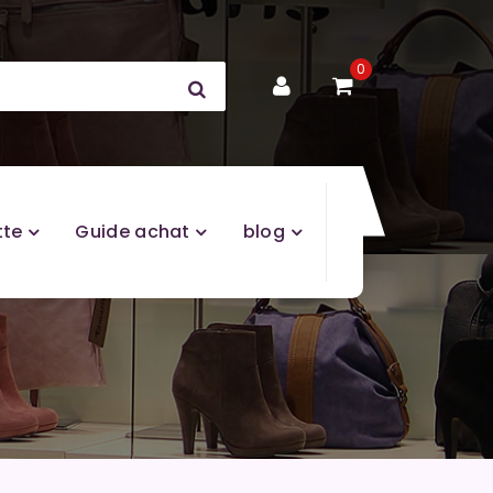
0
tte
Guide achat
blog