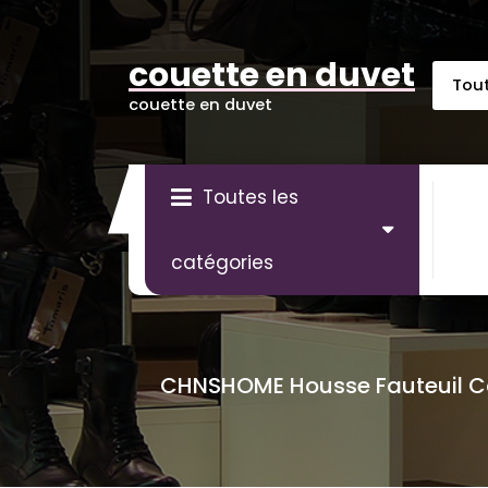
Aller
au
contenu
couette en duvet
couette en duvet
Toutes les
catégories
CHNSHOME Housse Fauteuil Cabr