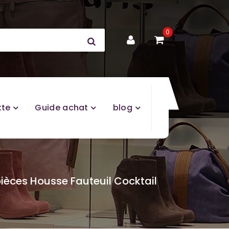
0
tte
Guide achat
blog
ièces Housse Fauteuil Cocktail