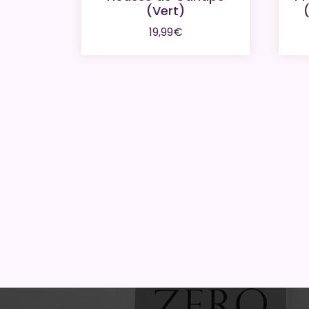
(Vert)
19,99
€