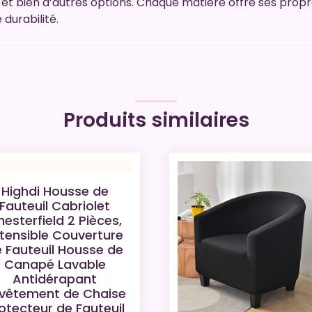
t, et bien d’autres options. Chaque matière offre ses pro
 durabilité.
Produits similaires
Highdi Housse de
Fauteuil Cabriolet
esterfield 2 Pièces,
tensible Couverture
 Fauteuil Housse de
Canapé Lavable
Antidérapant
vêtement de Chaise
otecteur de Fauteuil