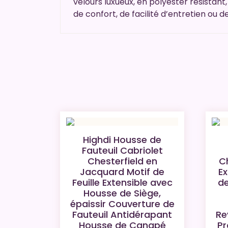
velours luxueux, en polyester résistan
de confort, de facilité d’entretien ou de
Highdi Housse de
Fauteuil Cabriolet
Chesterfield en
Ch
Jacquard Motif de
Ex
Feuille Extensible avec
de
Housse de Siège,
épaissir Couverture de
Fauteuil Antidérapant
Re
Housse de Canapé
Pr