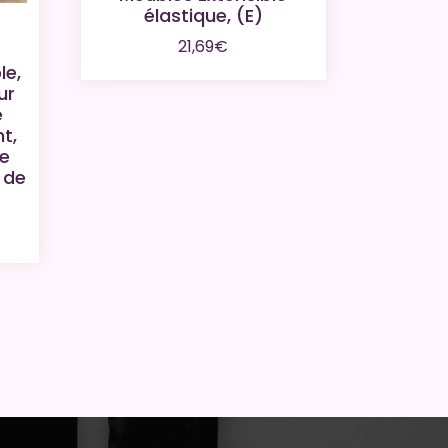
élastique, (E)
21,69
€
le,
ur
e
t,
de
 de