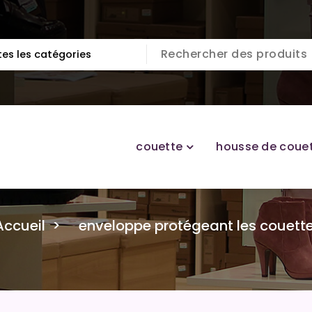
couette
housse de coue
Accueil
>
enveloppe protégeant les couett