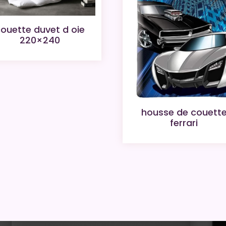
ouette duvet d oie
220×240
housse de couett
ferrari