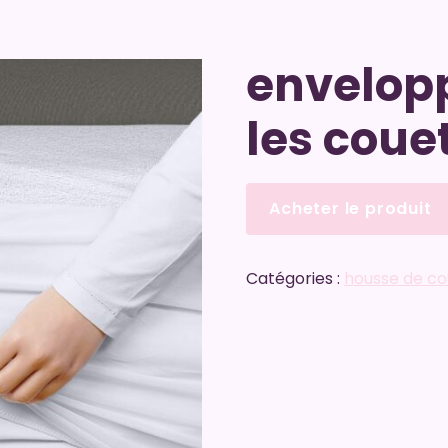
envelop
les coue
Acheter le produit
Catégories :
housse de co