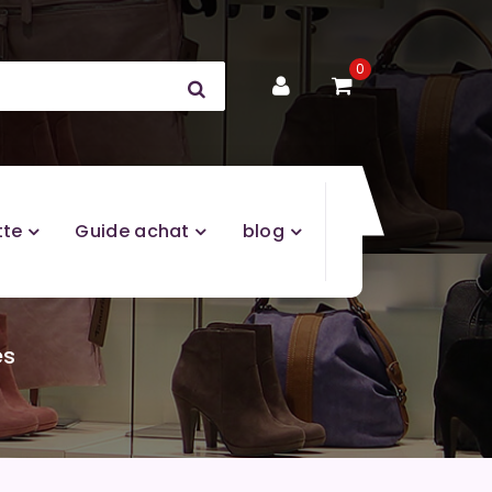
0
tte
Guide achat
blog
es