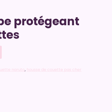
pe protégeant
ttes
uette naruto
,
housse de couette pas cher