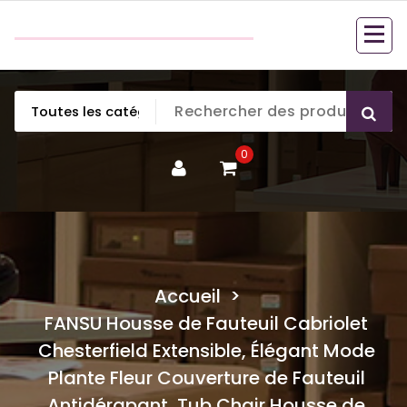
Aller
couette en duvet
au
couette en duvet
contenu
0
Accueil
>
FANSU Housse de Fauteuil Cabriolet
Chesterfield Extensible, Élégant Mode
Plante Fleur Couverture de Fauteuil
Antidérapant, Tub Chair Housse de