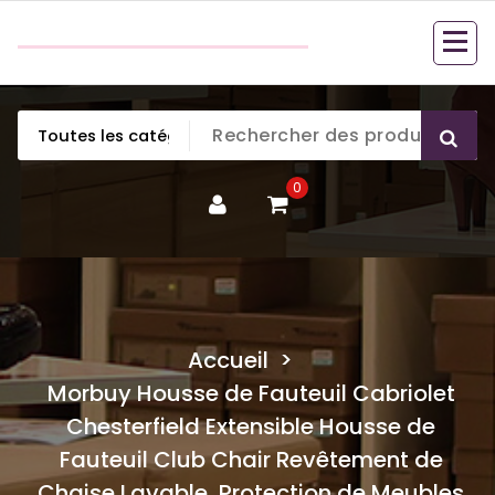
Aller
couette en duvet
au
couette en duvet
contenu
0
Accueil
>
Morbuy Housse de Fauteuil Cabriolet
Chesterfield Extensible Housse de
Fauteuil Club Chair Revêtement de
Chaise Lavable, Protection de Meubles