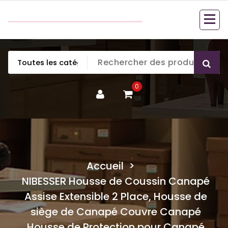
Aller
couette en duvet
au
couette en duvet
contenu
0
Accueil
>
NIBESSER Housse de Coussin Canapé
Assise Extensible 2 Place, Housse de
siège de Canapé Couvre Canapé
Housse de Protection pour Canapé