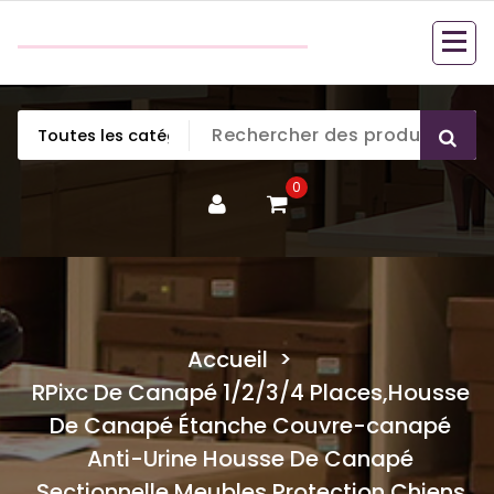
Aller
couette en duvet
au
couette en duvet
contenu
0
Accueil
>
RPixc De Canapé 1/2/3/4 Places,Housse
De Canapé Étanche Couvre-canapé
Anti-Urine Housse De Canapé
Sectionnelle,Meubles Protection Chiens