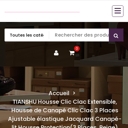
Aller
couette en duvet
au
couette en duvet
contenu
0
Accueil
>
TIANSHU Housse Clic Clac Extensible,
Housse de Canapé Clic Clac 3 Places
Ajustable élastique Jacquard Canapé-
lit Housse Protection(3 Places, Beige)