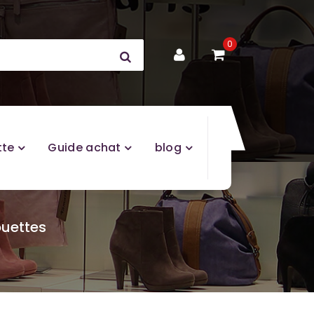
0
tte
Guide achat
blog
ouettes