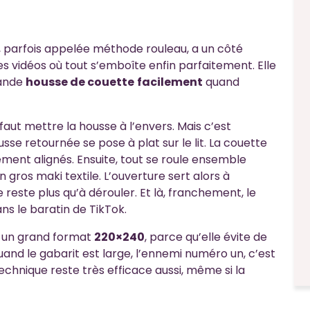
o, parfois appelée méthode rouleau, a un côté
s vidéos où tout s’emboîte enfin parfaitement. Elle
ande
housse de couette
facilement
quand
faut mettre la housse à l’envers. Mais c’est
sse retournée se pose à plat sur le lit. La couette
ement alignés. Ensuite, tout se roule ensemble
n gros maki textile. L’ouverture sert alors à
e reste plus qu’à dérouler. Et là, franchement, le
ans le baratin de TikTok.
r un grand format
220×240
, parce qu’elle évite de
uand le gabarit est large, l’ennemi numéro un, c’est
 technique reste très efficace aussi, même si la