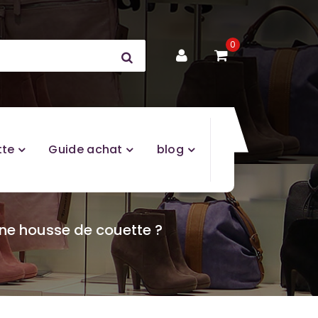
0
tte
Guide achat
blog
une housse de couette ?