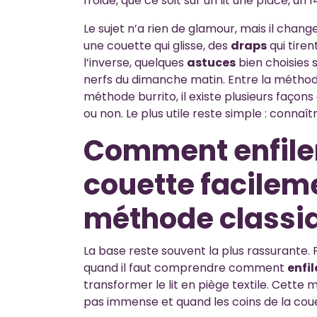
froide, que ce soit sur un lit une place, u
Le sujet n’a rien de glamour, mais il chang
une couette qui glisse, des
draps
qui tiren
l’inverse, quelques
astuces
bien choisies 
nerfs du dimanche matin. Entre la méthode 
méthode burrito, il existe plusieurs façons d
ou non. Le plus utile reste simple : conna
Comment enfile
couette facilem
méthode classi
La base reste souvent la plus rassurante. 
quand il faut comprendre comment
enfil
transformer le lit en piège textile. Cette
pas immense et quand les coins de la coue