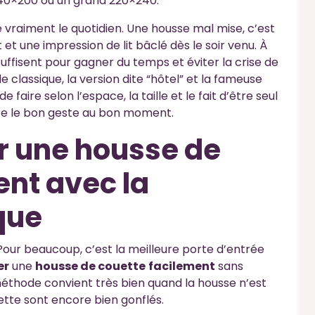
n 140×200 ou un grand 220×240.
e vraiment le quotidien. Une housse mal mise, c’est
t et une impression de lit bâclé dès le soir venu. À
suffisent pour gagner du temps et éviter la crise de
classique, la version dite “hôtel” et la fameuse
e faire selon l’espace, la taille et le fait d’être seul
ître le bon geste au bon moment.
r une housse de
ent avec la
que
Pour beaucoup, c’est la meilleure porte d’entrée
er
une
housse de couette
facilement
sans
 méthode convient très bien quand la housse n’est
tte sont encore bien gonflés.