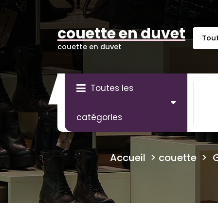
Aller
au
contenu
couette en duvet
couette en duvet
Toutes les
catégories
Accueil
>
couette
>
G