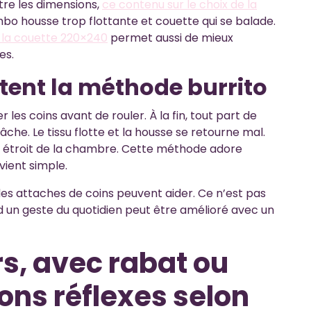
tre les dimensions,
ce contenu sur le choix de la
mbo housse trop flottante et couette qui se balade.
 la couette 220×240
permet aussi de mieux
es.
otent la méthode burrito
r les coins avant de rouler. À la fin, tout part de
âche. Le tissu flotte et la housse se retourne mal.
oin étroit de la chambre. Cette méthode adore
evient simple.
des attaches de coins peuvent aider. Ce n’est pas
nd un geste du quotidien peut être amélioré avec un
s, avec rabat ou
ons réflexes selon