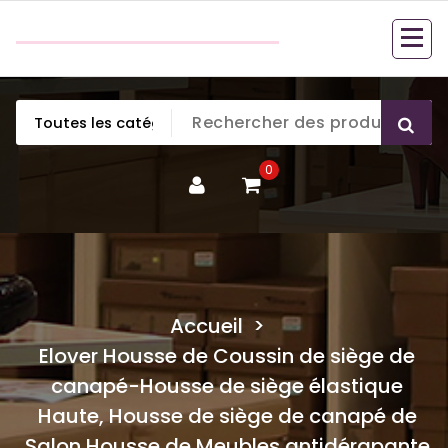
Aller
couette en duvet
au
couette en duvet
contenu
0
Accueil
>
Elover Housse de Coussin de siège de
canapé-Housse de siège élastique
Haute, Housse de siège de canapé de
Salon Housse de Meubles antidérapante