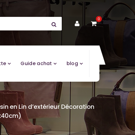
0
tte
Guide achat
blog
n en Lin d’extérieur Décoration
0x40cm)