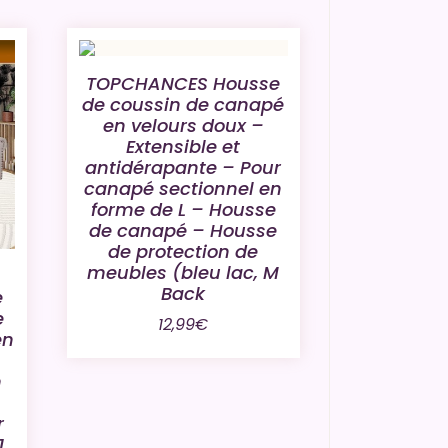
TOPCHANCES Housse
de coussin de canapé
en velours doux –
Extensible et
antidérapante – Pour
canapé sectionnel en
forme de L – Housse
de canapé – Housse
de protection de
meubles (bleu lac, M
Back
e
e
12,99
€
en
n
r
1