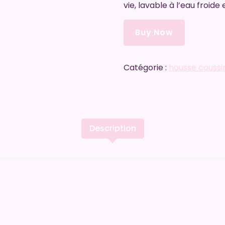
vie, lavable à l’eau froide
Buy Now
Catégorie :
housse couss
Description