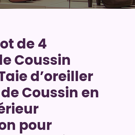
ot de 4
de Coussin
aie d’oreiller
 de Coussin en
érieur
on pour