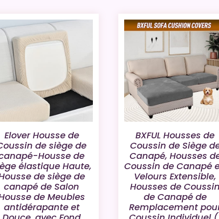
Elover Housse de
BXFUL Housses de
Coussin de siège de
Coussin de Siège d
canapé-Housse de
Canapé, Housses d
iège élastique Haute,
Coussin de Canapé 
Housse de siège de
Velours Extensible,
canapé de Salon
Housses de Coussi
Housse de Meubles
de Canapé de
antidérapante et
Remplacement pou
Douce, avec Fond
Coussin Individuel (