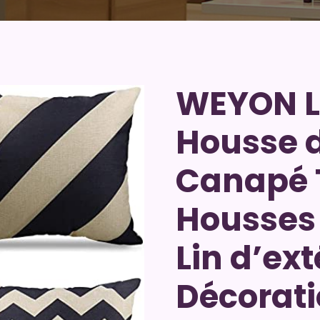
WEYON L
Housse 
Canapé T
Housses
Lin d’ext
Décorati