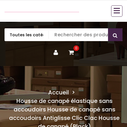
Aller
couette en duvet
au
couette en duvet
contenu
0
Accueil
>
Housse de canapé élastique sans
accoudoirs Housse de canapé sans
accoudoirs Antiglisse Clic Clac Housse
de canapé (Black)