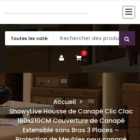
Aller
couette en duvet
au
couette en duvet
contenu
0
Accueil
>
ShowyLive Housse de Canapé Clic Clac
180x210CM Couverture de Canapé
Extensible sans Bras 3 Places –
Protection de Meubles pour canapé