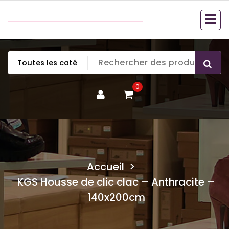
Aller
couette en duvet
au
couette en duvet
contenu
0
Accueil
>
KGS Housse de clic clac – Anthracite –
140x200cm