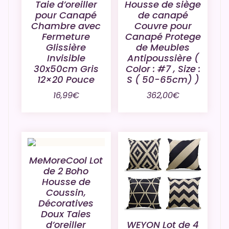
Taie d’oreiller
Housse de siège
pour Canapé
de canapé
Chambre avec
Couvre pour
Fermeture
Canapé Protege
Glissière
de Meubles
Invisible
Antipoussière (
30x50cm Gris
Color : #7 , Size :
12×20 Pouce
S ( 50-65cm) )
16,99
€
362,00
€
MeMoreCool Lot
de 2 Boho
Housse de
Coussin,
Décoratives
Doux Taies
d’oreiller
WEYON Lot de 4