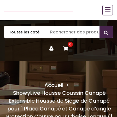
Aller
couette en duvet
au
couette en duvet
contenu
0
Accueil
>
ShowyLive Housse Coussin Canapé
Extensible Housse de Siège de Canapé
pour 1 Place Canapé et Canape d’angle
Protection Couvre pour Chaise Longue (1