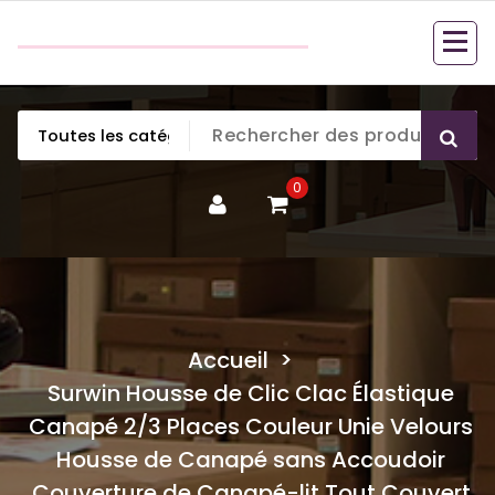
Aller
couette en duvet
au
couette en duvet
contenu
0
Accueil
>
Surwin Housse de Clic Clac Élastique
Canapé 2/3 Places Couleur Unie Velours
Housse de Canapé sans Accoudoir
Couverture de Canapé-lit Tout Couvert