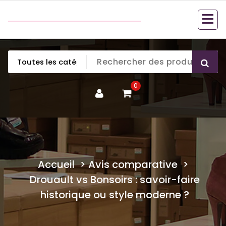
Aller
couette en duvet
au
couette en duvet
contenu
0
Accueil
>
Avis comparative
>
Drouault vs Bonsoirs : savoir-faire
historique ou style moderne ?