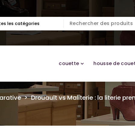
couette
housse de coue
arative
>
Drouault vs Maliterie : la literie 