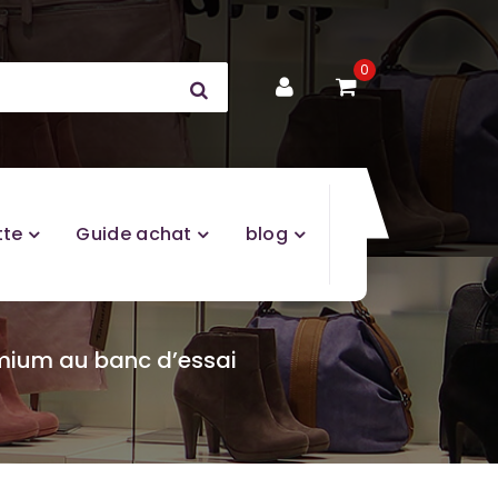
0
tte
Guide achat
blog
premium au banc d’essai