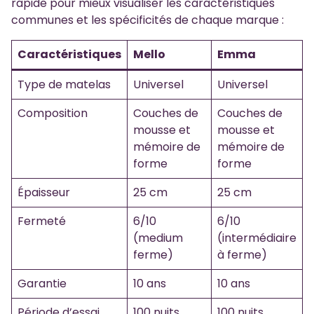
rapide pour mieux visualiser les caractéristiques
communes et les spécificités de chaque marque :
Caractéristiques
Mello
Emma
Type de matelas
Universel
Universel
Composition
Couches de
Couches de
mousse et
mousse et
mémoire de
mémoire de
forme
forme
Épaisseur
25 cm
25 cm
Fermeté
6/10
6/10
(medium
(intermédiaire
ferme)
à ferme)
Garantie
10 ans
10 ans
Période d’essai
100 nuits
100 nuits