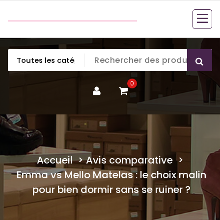
Aller
couette en duvet
au
couette en duvet
contenu
0
Accueil
>
Avis comparative
>
Emma vs Mello Matelas : le choix malin
pour bien dormir sans se ruiner ?