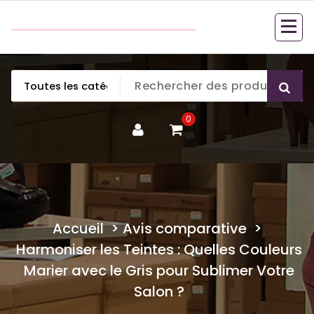
Aller
couette en duvet
au
couette en duvet
contenu
0
Accueil
>
Avis comparative
>
Harmoniser les Teintes : Quelles Couleurs
Marier avec le Gris pour Sublimer Votre
Salon ?