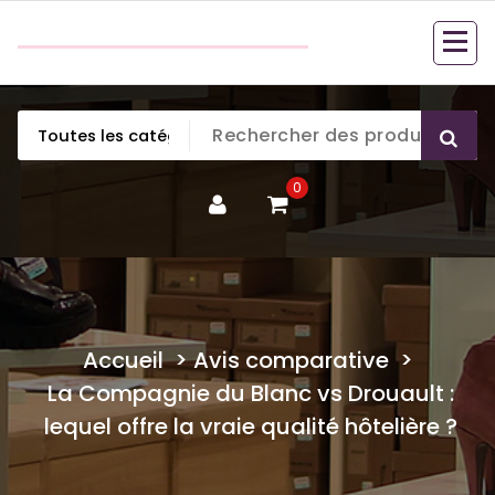
Aller
couette en duvet
au
couette en duvet
contenu
0
Accueil
>
Avis comparative
>
La Compagnie du Blanc vs Drouault :
lequel offre la vraie qualité hôtelière ?