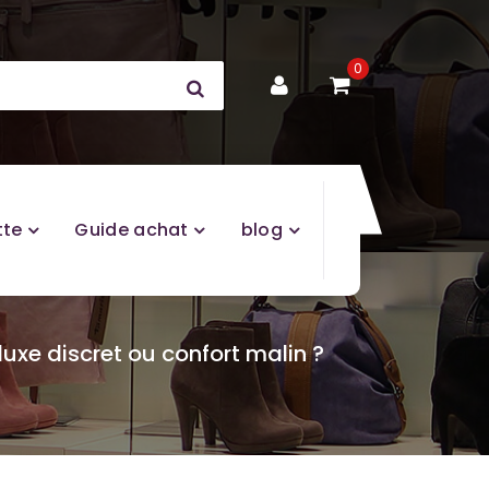
0
tte
Guide achat
blog
uxe discret ou confort malin ?