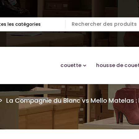
couette
housse de coue
>
La Compagnie du Blanc vs Mello Matelas : l