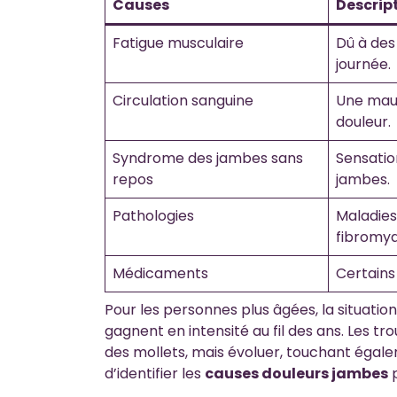
Causes
Descrip
Fatigue musculaire
Dû à des
journée.
Circulation sanguine
Une mauv
douleur.
Syndrome des jambes sans
Sensatio
repos
jambes.
Pathologies
Maladies
fibromya
Médicaments
Certains
Pour les personnes plus âgées, la situatio
gagnent en intensité au fil des ans. Les
des mollets, mais évoluer, touchant égalem
d’identifier les
causes douleurs jambes
p