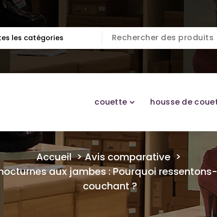
couette
housse de coue
Accueil
>
Avis comparative
>
nocturnes aux jambes : Pourquoi ressentons-
couchant ?