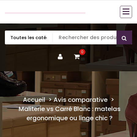
Aller
couette en duvet
au
couette en duvet
contenu
0
Accueil
>
Avis comparative
>
Maliterie vs Carré Blanc : matelas
ergonomique ou linge chic ?