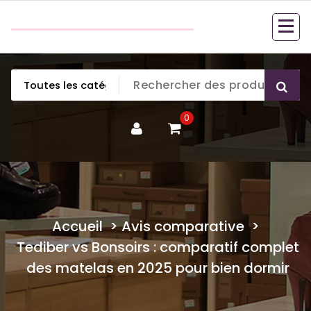
Aller
couette en duvet
au
couette en duvet
contenu
0
Accueil
>
Avis comparative
>
Tediber vs Bonsoirs : comparatif complet
des matelas en 2025 pour bien dormir