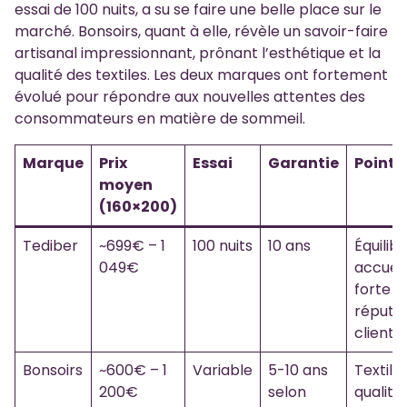
essai de 100 nuits, a su se faire une belle place sur le
marché. Bonsoirs, quant à elle, révèle un savoir-faire
artisanal impressionnant, prônant l’esthétique et la
qualité des textiles. Les deux marques ont fortement
évolué pour répondre aux nouvelles attentes des
consommateurs en matière de sommeil.
Marque
Prix
Essai
Garantie
Points 
moyen
(160×200)
Tediber
~699€ – 1
100 nuits
10 ans
Équilib
049€
accueil
forte
réputa
clients
Bonsoirs
~600€ – 1
Variable
5-10 ans
Textile
200€
selon
qualité,