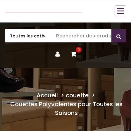
Aller
couette en duvet
au
couette en duvet
contenu
0
Accueil
>
couette
>
Couettes Polyvalentes pour Toutes les
Saisons