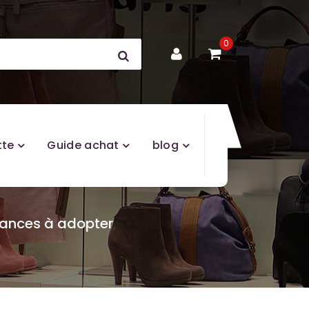
0
tte
Guide achat
blog
ndances à adopter