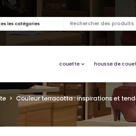
couette
housse de coue
te
>
Couleur terracotta : inspirations et te