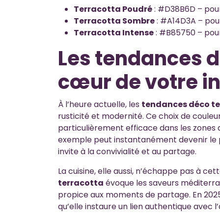
Terracotta Poudré
: #D38B6D – pou
Terracotta Sombre
: #A14D3A – pour
Terracotta Intense
: #B85750 – pour
Les tendances d
cœur de votre in
À l’heure actuelle, les
tendances déco te
rusticité et modernité. Ce choix de couleu
particulièrement efficace dans les zone
exemple peut instantanément devenir le po
invite à la convivialité et au partage.
La cuisine, elle aussi, n’échappe pas à cet
terracotta
évoque les saveurs méditerr
propice aux moments de partage. En 2025
qu’elle instaure un lien authentique avec l’