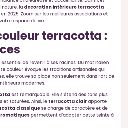
ambiance chaleureuse et accueillante. Dans cet
 nature, la
decoration intérieure terracotta
n 2025. Zoom sur les meilleures associations et
votre espace de vie.
ouleur terracotta :
nces
est essentiel de revenir à ses racines. Du mot italien
cette couleur évoque les traditions artisanales qui
es, elle trouve sa place non seulement dans l’art de
intérieurs modernes.
cotta
est remarquable. Elle s’étend des tons plus
 et saturées. Ainsi, le
terracotta clair
apporte
acotta classique
se charge de caractère et de
hromatiques
permettent d’adapter cette teinte à