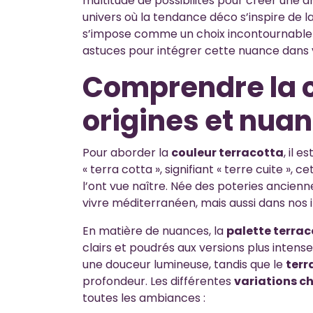
multitude de possibilités pour créer une 
univers où la tendance déco s’inspire de la
s’impose comme un choix incontournable e
astuces pour intégrer cette nuance dans 
Comprendre la c
origines et nua
Pour aborder la
couleur terracotta
, il 
« terra cotta », signifiant « terre cuite », 
l’ont vue naître. Née des poteries ancienn
vivre méditerranéen, mais aussi dans nos 
En matière de nuances, la
palette terra
clairs et poudrés aux versions plus intenses
une douceur lumineuse, tandis que le
terr
profondeur. Les différentes
variations c
toutes les ambiances :