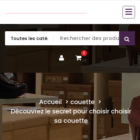
Aller
couette en duvet
au
couette en duvet
contenu
0
Accueil
>
couette
>
Découvrez le secret pour choisir choisir
sa couette