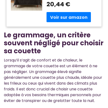
20,44 €
points diamants permet de
la maintenir en place. Facile
d'entretien : lavable en
machine à chaud sur le
cycle repassage facile.
Certifié MADE IN GREEN par
Le grammage, un critère
OEKO-TEX,
souvent négligé pour choisir
sa couette
Lorsqu’il s’agit de confort et de chaleur, le
grammage de votre couette est un élément à ne
pas négliger. Un grammage élevé signifie
généralement une couette plus chaude, idéale pour
les frileux ou ceux qui vivent dans des climats plus
froids. Il est donc crucial de choisir une couette
adaptée à vos besoins thermiques personnels pour
éviter de transpirer ou de grelotter toute la nuit.