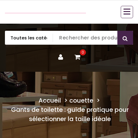
Aller
couette en duvet
au
couette en duvet
contenu
0
Accueil
>
couette
>
Gants de toilette : guide pratique pour
sélectionner la taille idéale