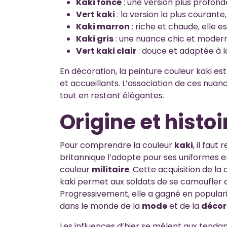
Kaki foncé
: une version plus profonde,
Vert kaki
: la version la plus courante
Kaki marron
: riche et chaude, elle e
Kaki gris
: une nuance chic et moderne
Vert kaki clair
: douce et adaptée à 
En décoration, la peinture couleur kaki es
et accueillants. L’association de ces nu
tout en restant élégantes.
Origine et histoi
Pour comprendre la couleur
kaki
, il fau
britannique l’adopte pour ses uniformes en
couleur
militaire
. Cette acquisition de la 
kaki permet aux soldats de se camoufler 
Progressivement, elle a gagné en populari
dans le monde de la
mode
et de la
décor
Les influences d’hier se mêlent aux tend