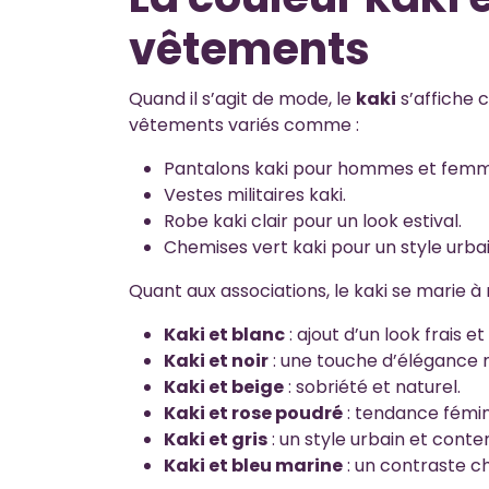
vêtements
Quand il s’agit de mode, le
kaki
s’affiche 
vêtements variés comme :
Pantalons kaki pour hommes et femm
Vestes militaires kaki.
Robe kaki clair pour un look estival.
Chemises vert kaki pour un style urbai
Quant aux associations, le kaki se marie à
Kaki et blanc
: ajout d’un look frais et
Kaki et noir
: une touche d’élégance
Kaki et beige
: sobriété et naturel.
Kaki et rose poudré
: tendance fémin
Kaki et gris
: un style urbain et cont
Kaki et bleu marine
: un contraste ch