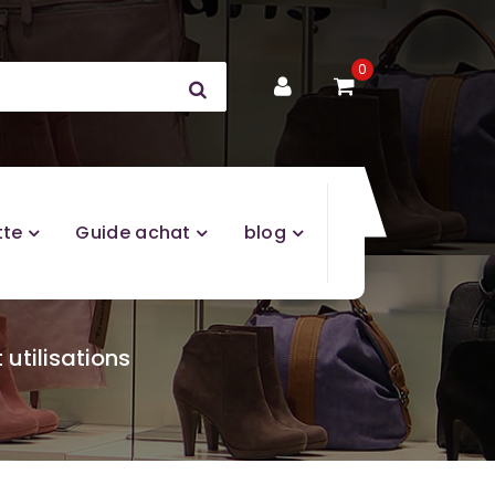
0
tte
Guide achat
blog
 utilisations