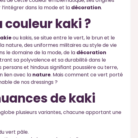
es de cette couleur emblématique, ses origines
 l’intégrer dans la mode et la
décoration
.
 couleur kaki ?
akie
ou kakis, se situe entre le vert, le brun et le
 nature, des uniformes militaires au style de vie
ans le domaine de la mode, de la
décoration
rant sa polyvalence et sa durabilité dans le
 persans et hindous signifiant poussière ou terre,
on lien avec la
nature
. Mais comment ce vert porté
nable de nos dressings ?
 nuances de kaki
l englobe plusieurs variantes, chacune apportant une
u vert pâle.