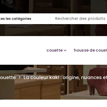
couette
housse de coue
ouette
>
La couleur kaki : origine, nuances et