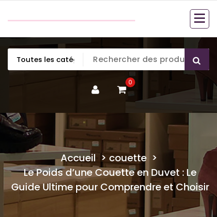
Aller
couette en duvet
au
couette en duvet
contenu
0
Accueil
>
couette
>
Le Poids d’une Couette en Duvet : Le
Guide Ultime pour Comprendre et Choisir