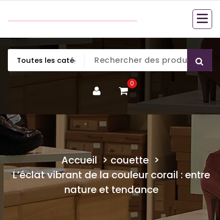
Aller
couette en duvet
au
couette en duvet
contenu
0
Accueil
>
couette
>
L’éclat vibrant de la couleur corail : entre
nature et tendance