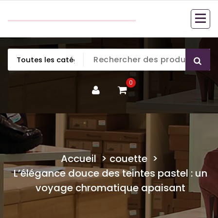
Aller
couette en duvet
au
couette en duvet
contenu
0
Accueil
>
couette
>
L’élégance douce des teintes pastel : un
voyage chromatique apaisant