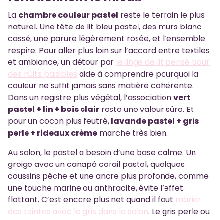
La
chambre couleur pastel
reste le terrain le plus
naturel. Une tête de lit bleu pastel, des murs blanc
cassé, une parure légèrement rosée, et l’ensemble
respire. Pour aller plus loin sur l’accord entre textiles
et ambiance, un détour par
le linge de lit pensé pour
des nuits paisibles
aide à comprendre pourquoi la
couleur ne suffit jamais sans matière cohérente.
Dans un registre plus végétal, l’association
vert
pastel + lin + bois clair
reste une valeur sûre. Et
pour un cocon plus feutré,
lavande pastel + gris
perle + rideaux crème
marche très bien.
Au salon, le pastel a besoin d’une base calme. Un
greige avec un canapé corail pastel, quelques
coussins pêche et une ancre plus profonde, comme
une touche marine ou anthracite, évite l’effet
flottant. C’est encore plus net quand il faut
marier
des teintes avec le gris dans le salon
. Le gris perle ou