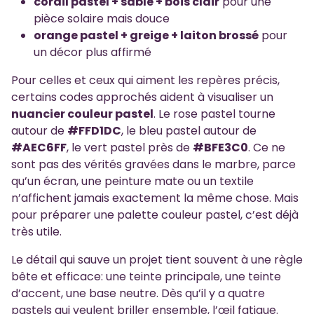
corail pastel + sable + bois clair
pour une
pièce solaire mais douce
orange pastel + greige + laiton brossé
pour
un décor plus affirmé
Pour celles et ceux qui aiment les repères précis,
certains codes approchés aident à visualiser un
nuancier couleur pastel
. Le rose pastel tourne
autour de
#FFD1DC
, le bleu pastel autour de
#AEC6FF
, le vert pastel près de
#BFE3C0
. Ce ne
sont pas des vérités gravées dans le marbre, parce
qu’un écran, une peinture mate ou un textile
n’affichent jamais exactement la même chose. Mais
pour préparer une palette couleur pastel, c’est déjà
très utile.
Le détail qui sauve un projet tient souvent à une règle
bête et efficace: une teinte principale, une teinte
d’accent, une base neutre. Dès qu’il y a quatre
pastels qui veulent briller ensemble, l’œil fatigue.