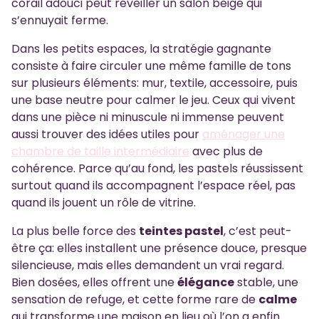
corail adouci peut réveiller un salon beige qui
s’ennuyait ferme.
Dans les petits espaces, la stratégie gagnante
consiste à faire circuler une même famille de tons
sur plusieurs éléments: mur, textile, accessoire, puis
une base neutre pour calmer le jeu. Ceux qui vivent
dans une pièce ni minuscule ni immense peuvent
aussi trouver des idées utiles pour
aménager une
chambre de taille intermédiaire
avec plus de
cohérence. Parce qu’au fond, les pastels réussissent
surtout quand ils accompagnent l’espace réel, pas
quand ils jouent un rôle de vitrine.
La plus belle force des
teintes pastel
, c’est peut-
être ça: elles installent une présence douce, presque
silencieuse, mais elles demandent un vrai regard.
Bien dosées, elles offrent une
élégance
stable, une
sensation de refuge, et cette forme rare de
calme
qui transforme une maison en lieu où l’on a enfin