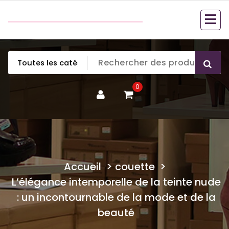
Aller
couette en duvet
au
couette en duvet
contenu
0
Accueil
>
couette
>
L’élégance intemporelle de la teinte nude
: un incontournable de la mode et de la
beauté