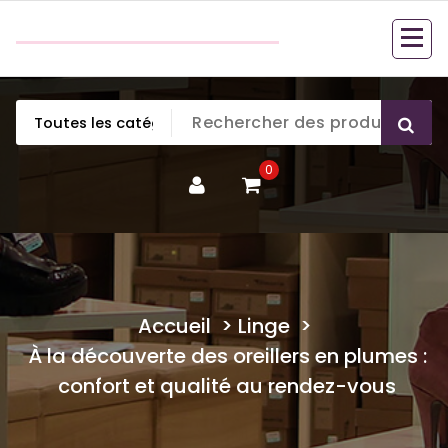
Aller
couette en duvet
au
couette en duvet
contenu
0
Accueil
>
Linge
>
À la découverte des oreillers en plumes :
confort et qualité au rendez-vous