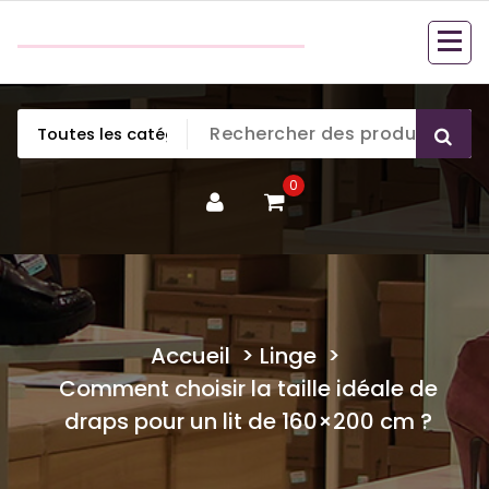
Aller
couette en duvet
au
couette en duvet
contenu
0
Accueil
>
Linge
>
Comment choisir la taille idéale de
draps pour un lit de 160×200 cm ?