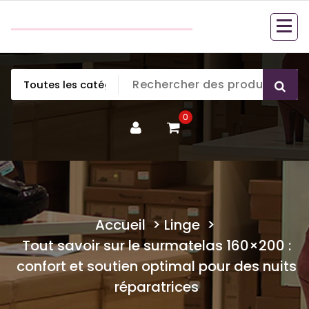
Aller
couette en duvet
au
couette en duvet
contenu
0
Accueil
>
Linge
>
Tout savoir sur le surmatelas 160×200 :
confort et soutien optimal pour des nuits
réparatrices