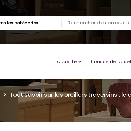
couette
housse de coue
>
Tout savoir sur les oreillers traversins : le