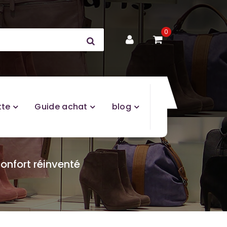
0
tte
Guide achat
blog
 confort réinventé