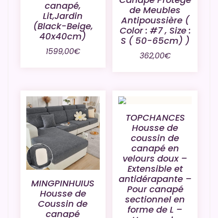
canapé,
de Meubles
Lit,Jardin
Antipoussière (
(Black-Beige,
Color : #7 , Size :
40x40cm)
S ( 50-65cm) )
1599,00
€
362,00
€
TOPCHANCES
Housse de
coussin de
canapé en
velours doux –
Extensible et
antidérapante –
MINGPINHUIUS
Pour canapé
Housse de
sectionnel en
Coussin de
forme de L –
canapé