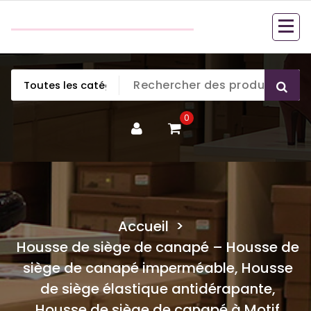
Aller
couette en duvet
au
couette en duvet
contenu
0
Accueil
>
Housse de siège de canapé – Housse de
siège de canapé imperméable, Housse
de siège élastique antidérapante,
Housse de siège de canapé à Motif