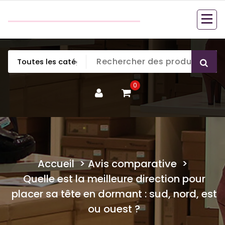
Aller
couette en duvet
au
couette en duvet
contenu
0
Accueil
>
Avis comparative
>
Quelle est la meilleure direction pour
placer sa tête en dormant : sud, nord, est
ou ouest ?