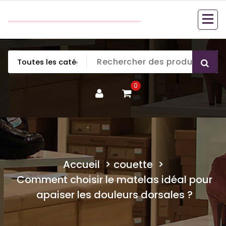
Aller
couette en duvet
au
couette en duvet
contenu
0
Accueil
>
couette
>
Comment choisir le matelas idéal pour
apaiser les douleurs dorsales ?