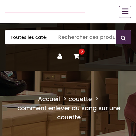
Aller
couette en duvet
au
couette en duvet
contenu
0
Accueil
>
couette
>
comment enlever du sang sur une
couette