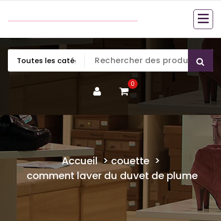
Aller
couette en duvet
au
couette en duvet
contenu
0
Accueil
>
couette
>
comment laver du duvet de plume