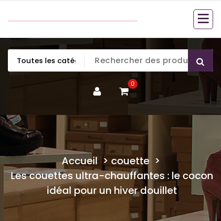
Aller
couette en duvet
au
couette en duvet
contenu
0
Accueil
>
couette
>
Les couettes ultra-chauffantes : le cocon
idéal pour un hiver douillet