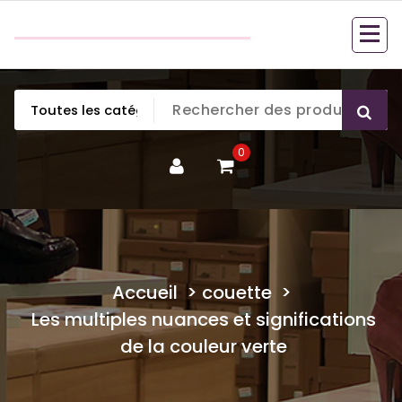
Aller
couette en duvet
au
couette en duvet
contenu
0
Accueil
>
couette
>
Les multiples nuances et significations
de la couleur verte