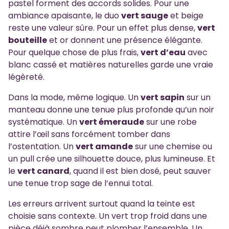
pastel forment des accords solides. Pour une
ambiance apaisante, le duo
vert sauge
et beige
reste une valeur sûre. Pour un effet plus dense,
vert
bouteille
et or donnent une présence élégante.
Pour quelque chose de plus frais,
vert d’eau
avec
blanc cassé et matières naturelles garde une vraie
légèreté.
Dans la mode, même logique. Un
vert sapin
sur un
manteau donne une tenue plus profonde qu’un noir
systématique. Un
vert émeraude
sur une robe
attire l’œil sans forcément tomber dans
l’ostentation. Un
vert amande
sur une chemise ou
un pull crée une silhouette douce, plus lumineuse. Et
le
vert canard
, quand il est bien dosé, peut sauver
une tenue trop sage de l’ennui total.
Les erreurs arrivent surtout quand la teinte est
choisie sans contexte. Un vert trop froid dans une
pièce déjà sombre peut plomber l’ensemble. Un