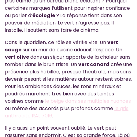
plus calme qu’un bureau blanc éclatant ? Pourquoi
certaines marques l’utilisent pour inspirer confiance
ou parler d’
écologie
? La réponse tient dans son
pouvoir de médiation. Le vert n’agresse pas. Il
installe. Il soutient sans faire de cinéma.
Dans le quotidien, ce rôle se vérifie vite. Un
vert
sauge
sur un mur de cuisine adoucit l’espace. Un
vert olive
dans un séjour apporte de la chaleur sans
tomber dans le brun triste. Un
vert canard
crée une
présence plus habillée, presque théâtrale, mais sans
devenir pesant si les matières autour restent sobres.
Pour les ambiances douces, les tons minéraux et
poudrés marchent très bien avec des teintes
voisines comme
le beige dans ses multiples nuances
ou même des accords plus profonds comme
le gris
anthracite RAL 7016
.
Il y a aussi un point souvent oublié. Le vert peut
rassurer sans endormir. C’est sa grande force. Là où